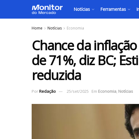
Notícias
Ferramentas
I
Home
Notícias
Economia
Chance da inflação 
de 71%, diz BC; Est
reduzida
Por
Redação
25/set/2025
Em
Economia
,
Notícias