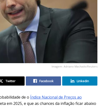
Imagem: Adriano Machado/Reuters
Twitter
Facebook
Linkedin
robabilidade de o
Índice Nacional de Preços ao
ta em 2025, e que as chances da inflação ficar abaixo