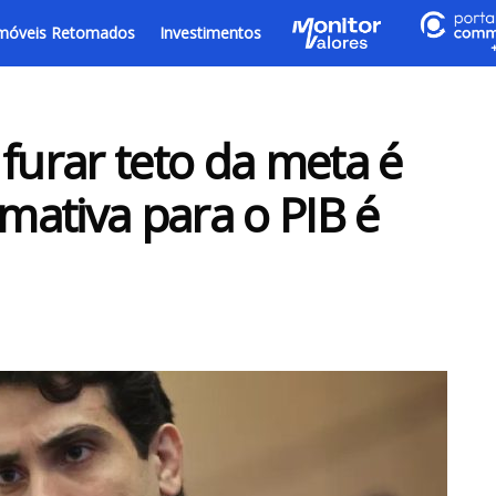
móveis Retomados
Investimentos
furar teto da meta é
imativa para o PIB é