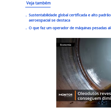
Veja também
Sustentabilidade global certificada e alto padrã
aeroespacial se destaca
O que faz um operador de máquinas pesadas al