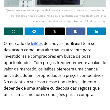
Quem busca entender a posse de imóvel arrematado pode se surpreender com
obrigações e riscos ocultos. Veja o que realmente acontece depois do lance
vencedor - Créditos: depositphotos.com / AndrewLozovyi
O mercado de
leilões
de imóveis no
Brasil
tem se
destacado como uma alternativa atraente para
investidores e compradores em busca de boas
oportunidades. Com preços frequentemente abaixo do
valor de mercado, os leilões oferecem uma chance
única de adquirir propriedades a preços competitivos.
No entanto, o sucesso nesse tipo de investimento
depende de uma análise cuidadosa das regiões que
oferecem as melhores condições para a compra.