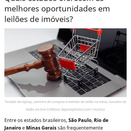
melhores oportunidades em
leilões de imóveis?
Teclado de laptop, carrinho de compras e martelo de leilão na mesa, conceito de
leilão on-line Créditos: depositphotos.com / burdun
Entre os estados brasileiros,
São Paulo
,
Rio de
Janeiro
e
Minas Gerais
são frequentemente