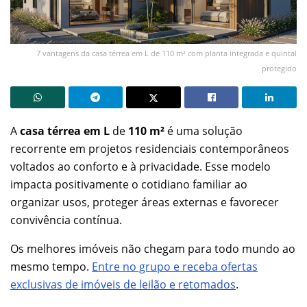
7 vantagens da casa térrea em L de 110 m² com planta integrada e quintal
protegido
A
casa térrea em L
de
110 m²
é uma solução
recorrente em projetos residenciais contemporâneos
voltados ao conforto e à privacidade. Esse modelo
impacta positivamente o cotidiano familiar ao
organizar usos, proteger áreas externas e favorecer
convivência contínua.
Os melhores imóveis não chegam para todo mundo ao
mesmo tempo.
Entre no grupo e receba ofertas
exclusivas de imóveis de leilão e retomados
.