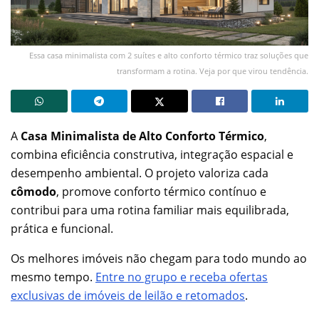
Essa casa minimalista com 2 suítes e alto conforto térmico traz soluções que
transformam a rotina. Veja por que virou tendência.
A
Casa Minimalista de Alto Conforto Térmico
,
combina eficiência construtiva, integração espacial e
desempenho ambiental. O projeto valoriza cada
cômodo
, promove conforto térmico contínuo e
contribui para uma rotina familiar mais equilibrada,
prática e funcional.
Os melhores imóveis não chegam para todo mundo ao
mesmo tempo.
Entre no grupo e receba ofertas
exclusivas de imóveis de leilão e retomados
.