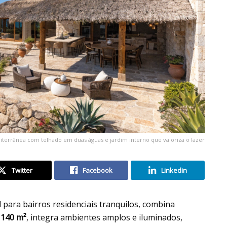
terrânea com telhado em duas águas e jardim interno que valoriza o lazer
Twitter
Facebook
Linkedin
al para bairros residenciais tranquilos, combina
m
140 m²
, integra ambientes amplos e iluminados,