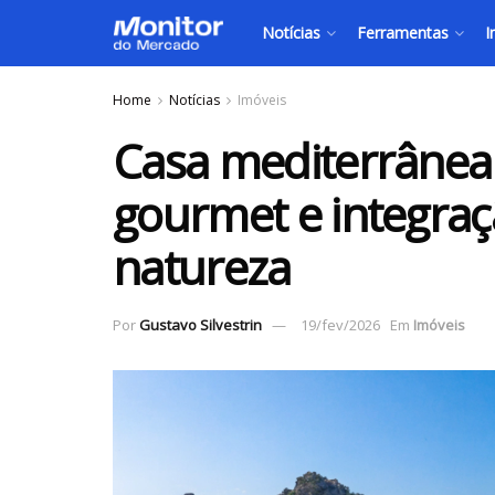
Notícias
Ferramentas
I
Home
Notícias
Imóveis
Casa mediterrânea
gourmet e integraç
natureza
Por
Gustavo Silvestrin
19/fev/2026
Em
Imóveis