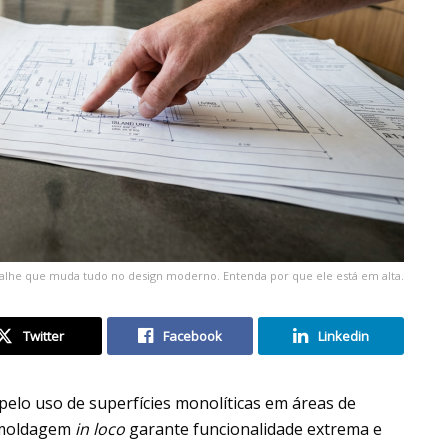
talhe que muda tudo no design moderno. Entenda por que ele está em alta.
Twitter
Facebook
Linkedin
 pelo uso de superfícies monolíticas em áreas de
e moldagem
in loco
garante funcionalidade extrema e