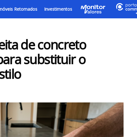
móveis Retomados
Investimentos
eita de concreto
ara substituir o
tilo