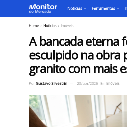
Notícias
Ferramentas
I
Home
Notícias
Imóveis
A bancada eterna f
esculpido na obra p
granito com mais es
Por
Gustavo Silvestrin
23/abr/2026
Em
Imóveis