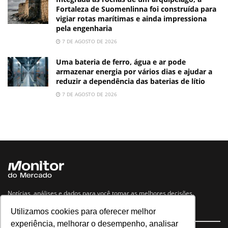
Fortaleza de Suomenlinna foi construída para
vigiar rotas marítimas e ainda impressiona
pela engenharia
7 DE AGOSTO DE 2026
Uma bateria de ferro, água e ar pode
armazenar energia por vários dias e ajudar a
reduzir a dependência das baterias de lítio
7 DE AGOSTO DE 2026
Notícias, análises e dados para você tomar as melhores decisões.
Utilizamos cookies para oferecer melhor
Navegue no site
experiência, melhorar o desempenho, analisar