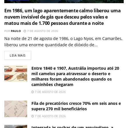
Em 1986, um lago aparentemente calmo liberou uma
nuvem invisível de gás que desceu pelos vales e
matou mais de 1.700 pessoas durante a noite
POR
PAULO
7 DE AGOSTO DE 2026
Na noite de 21 de agosto de 1986, o Lago Nyos, em Camarões,
liberou uma enorme quantidade de dióxido de...
LEIA MAIS
Entre 1840 e 1907, Austrália importou até 20
mil camelos para atravessar o deserto e
milhares foram abandonados quando os
caminhões chegaram
7 DE AGOSTO DE 2026
Fila de precatórios cresce 70% em seis anos e
supera 270 mil beneficiários
7 DE AGOSTO DE 2026
Integrada às rochas de um arquipélago, a