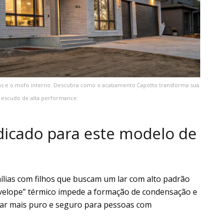
adas e o mofo interno. Descubra como o acabamento Capotto transforma sua
escudo de alta performance.
indicado para este modelo de
mílias com filhos que buscam um lar com alto padrão
nvelope” térmico impede a formação de condensação e
 ar mais puro e seguro para pessoas com