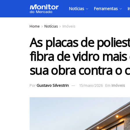
Notícias
Ferramentas
I
Home
Notícias
Imóveis
As placas de polies
fibra de vidro mais
sua obra contra o c
Por
Gustavo Silvestrin
15/maio/2026
Em
Imóveis