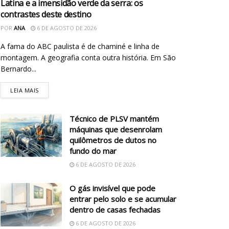
Latina e a imensidão verde da serra: os
contrastes deste destino
POR
ANA
6 DE AGOSTO DE 2026
A fama do ABC paulista é de chaminé e linha de
montagem. A geografia conta outra história. Em São
Bernardo...
LEIA MAIS
Técnico de PLSV mantém
máquinas que desenrolam
quilômetros de dutos no
fundo do mar
6 DE AGOSTO DE 2026
O gás invisível que pode
entrar pelo solo e se acumular
dentro de casas fechadas
6 DE AGOSTO DE 2026