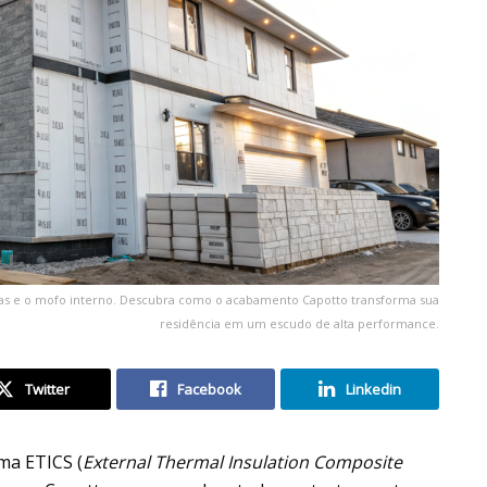
adas e o mofo interno. Descubra como o acabamento Capotto transforma sua
residência em um escudo de alta performance.
Twitter
Facebook
Linkedin
ema ETICS (
External Thermal Insulation Composite