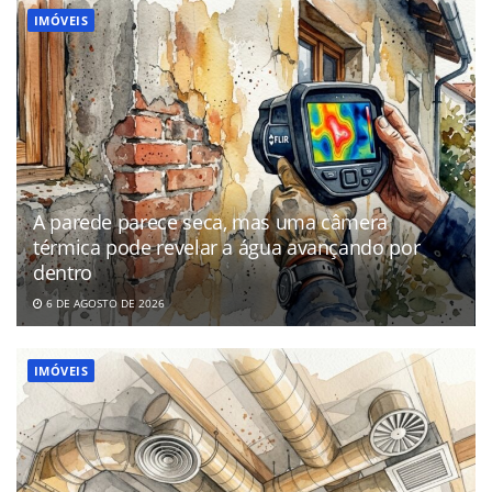
IMÓVEIS
A parede parece seca, mas uma câmera
térmica pode revelar a água avançando por
dentro
6 DE AGOSTO DE 2026
IMÓVEIS