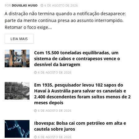
POR
DOUGLAS HUGO
6 DE AGOSTO DE 2026
A distração não termina quando a notificação desaparece:
parte da mente continua presa ao assunto interrompido.
Retomar o foco exige...
LEIA MAIS
Com 15.500 toneladas equilibradas, um
sistema de cabos e contrapesos vence o
desnível da barragem
6 DE AGOSTO DE 2026
Em 1935, pesquisador levou 102 sapos do
Havaí à Austrália para salvar os canaviais e
2.400 descendentes foram soltos menos de 2
meses depois
6 DE AGOSTO DE 2026
Ibovespa: Bolsa cai com petróleo em alta e
cautela sobre juros
6 DE AGOSTO DE 2026