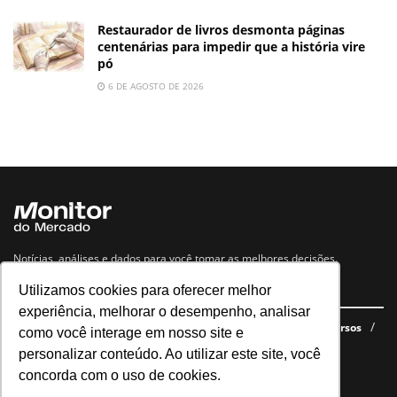
Restaurador de livros desmonta páginas
centenárias para impedir que a história vire
pó
6 DE AGOSTO DE 2026
Notícias, análises e dados para você tomar as melhores decisões.
Utilizamos cookies para oferecer melhor
Navegue no site
experiência, melhorar o desempenho, analisar
Últimas notícias
Quem somos
E-books gratuitos
Cursos
como você interage em nosso site e
Política de privacidade
personalizar conteúdo. Ao utilizar este site, você
concorda com o uso de cookies.
Siga nossas redes