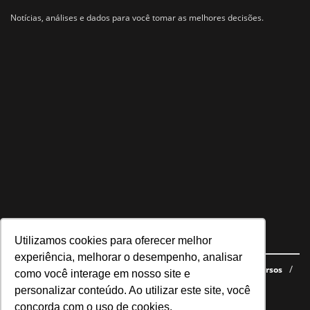
Notícias, análises e dados para você tomar as melhores decisões.
Utilizamos cookies para oferecer melhor
Navegue no site
experiência, melhorar o desempenho, analisar
Últimas notícias
Quem somos
E-books gratuitos
Cursos
como você interage em nosso site e
Política de privacidade
personalizar conteúdo. Ao utilizar este site, você
concorda com o uso de cookies.