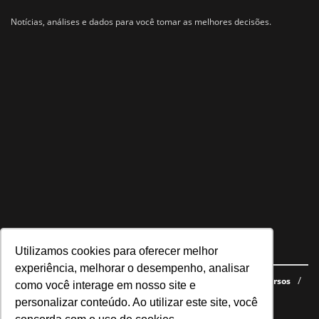
Notícias, análises e dados para você tomar as melhores decisões.
Utilizamos cookies para oferecer melhor
Navegue no site
experiência, melhorar o desempenho, analisar
Últimas notícias
Quem somos
E-books gratuitos
Cursos
como você interage em nosso site e
Política de privacidade
personalizar conteúdo. Ao utilizar este site, você