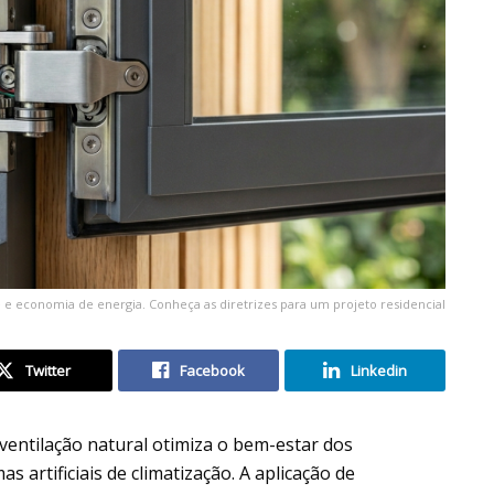
e economia de energia. Conheça as diretrizes para um projeto residencial
Twitter
Facebook
Linkedin
ventilação natural otimiza o bem-estar dos
 artificiais de climatização. A aplicação de