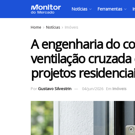
Notícias
Ferramentas
I
Home
Notícias
Imóveis
A engenharia do co
ventilação cruzada
projetos residencia
Por
Gustavo Silvestrin
04/jun/2026
Em
Imóveis