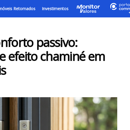
móveis Retomados
Investimentos
nforto passivo:
 e efeito chaminé em
is