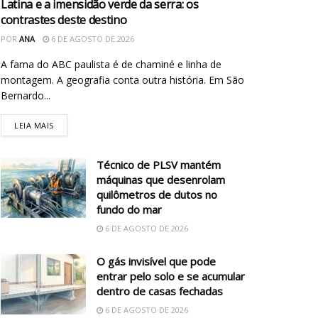
Latina e a imensidão verde da serra: os
contrastes deste destino
POR
ANA
6 DE AGOSTO DE 2026
A fama do ABC paulista é de chaminé e linha de
montagem. A geografia conta outra história. Em São
Bernardo...
LEIA MAIS
Técnico de PLSV mantém
máquinas que desenrolam
quilômetros de dutos no
fundo do mar
6 DE AGOSTO DE 2026
O gás invisível que pode
entrar pelo solo e se acumular
dentro de casas fechadas
6 DE AGOSTO DE 2026