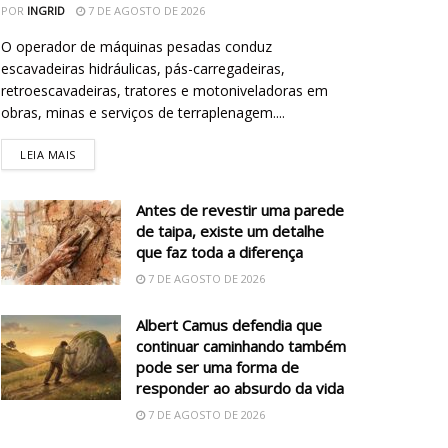
POR
INGRID
7 DE AGOSTO DE 2026
O operador de máquinas pesadas conduz
escavadeiras hidráulicas, pás-carregadeiras,
retroescavadeiras, tratores e motoniveladoras em
obras, minas e serviços de terraplenagem....
LEIA MAIS
Antes de revestir uma parede
de taipa, existe um detalhe
que faz toda a diferença
7 DE AGOSTO DE 2026
Albert Camus defendia que
continuar caminhando também
pode ser uma forma de
responder ao absurdo da vida
7 DE AGOSTO DE 2026