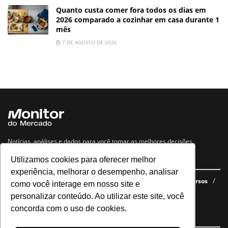
Quanto custa comer fora todos os dias em
2026 comparado a cozinhar em casa durante 1
mês
7 DE AGOSTO DE 2026
Notícias, análises e dados para você tomar as melhores decisões.
Utilizamos cookies para oferecer melhor
Navegue no site
experiência, melhorar o desempenho, analisar
Últimas notícias
Quem somos
E-books gratuitos
Cursos
como você interage em nosso site e
Política de privacidade
personalizar conteúdo. Ao utilizar este site, você
concorda com o uso de cookies.
Siga nossas redes