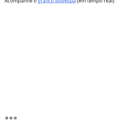
Acompanhe o
gráfico Ibovespa
(em tempo real):