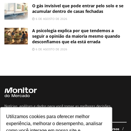
O gás invisível que pode entrar pelo solo e se
acumular dentro de casas fechadas
6 DE AGOSTO DE 2026
A psicologia explica por que tendemos a
seguir a opinião da maioria mesmo quando
desconfiamos que ela está errada
6 DE AGOSTO DE 2026
Notícias, análises e dados para você tomar as melhores decisões.
Utilizamos cookies para oferecer melhor
Navegue no site
experiência, melhorar o desempenho, analisar
Últimas notícias
Quem somos
E-books gratuitos
Cursos
como você interage em nosso site e