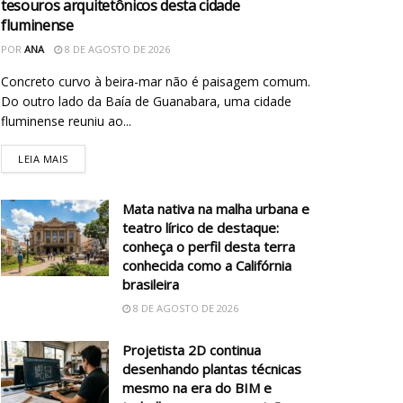
tesouros arquitetônicos desta cidade
fluminense
POR
ANA
8 DE AGOSTO DE 2026
Concreto curvo à beira-mar não é paisagem comum.
Do outro lado da Baía de Guanabara, uma cidade
fluminense reuniu ao...
LEIA MAIS
Mata nativa na malha urbana e
teatro lírico de destaque:
conheça o perfil desta terra
conhecida como a Califórnia
brasileira
8 DE AGOSTO DE 2026
Projetista 2D continua
desenhando plantas técnicas
mesmo na era do BIM e