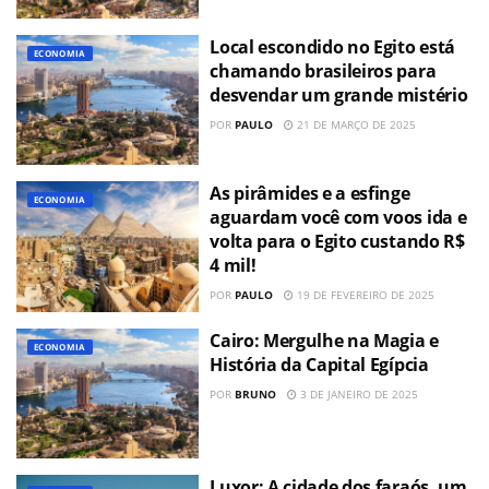
Local escondido no Egito está
ECONOMIA
chamando brasileiros para
desvendar um grande mistério
POR
PAULO
21 DE MARÇO DE 2025
As pirâmides e a esfinge
ECONOMIA
aguardam você com voos ida e
volta para o Egito custando R$
4 mil!
POR
PAULO
19 DE FEVEREIRO DE 2025
Cairo: Mergulhe na Magia e
ECONOMIA
História da Capital Egípcia
POR
BRUNO
3 DE JANEIRO DE 2025
Luxor: A cidade dos faraós, um