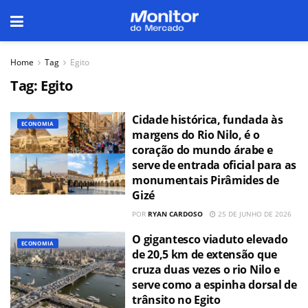
Home
Tag
Egito
Tag:
Egito
Cidade histórica, fundada às
ECONOMIA
margens do Rio Nilo, é o
coração do mundo árabe e
serve de entrada oficial para as
monumentais Pirâmides de
Gizé
POR
RYAN CARDOSO
25 DE JUNHO DE 2026
O gigantesco viaduto elevado
ECONOMIA
de 20,5 km de extensão que
cruza duas vezes o rio Nilo e
serve como a espinha dorsal de
trânsito no Egito