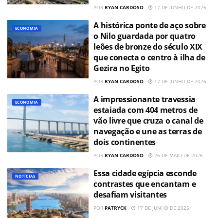
POR
RYAN CARDOSO
17 DE JUNHO DE 2026
A histórica ponte de aço sobre
ECONOMIA
o Nilo guardada por quatro
leões de bronze do século XIX
que conecta o centro à ilha de
Gezira no Egito
POR
RYAN CARDOSO
17 DE JUNHO DE 2026
A impressionante travessia
ECONOMIA
estaiada com 404 metros de
vão livre que cruza o canal de
navegação e une as terras de
dois continentes
POR
RYAN CARDOSO
26 DE MAIO DE 2026
Essa cidade egípcia esconde
NOTÍCIAS
contrastes que encantam e
desafiam visitantes
POR
PATRYCK
17 DE JUNHO DE 2025