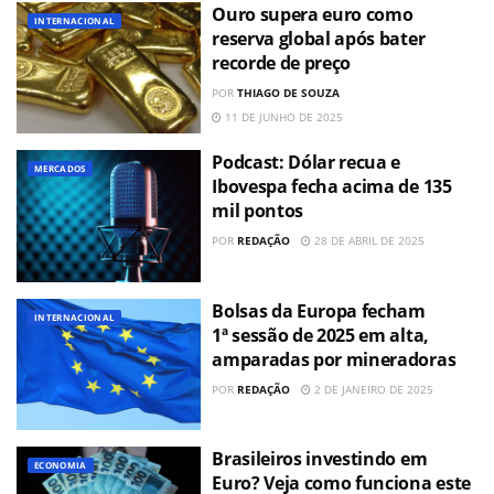
Ouro supera euro como
INTERNACIONAL
reserva global após bater
recorde de preço
POR
THIAGO DE SOUZA
11 DE JUNHO DE 2025
Podcast: Dólar recua e
MERCADOS
Ibovespa fecha acima de 135
mil pontos
POR
REDAÇÃO
28 DE ABRIL DE 2025
Bolsas da Europa fecham
INTERNACIONAL
1ª sessão de 2025 em alta,
amparadas por mineradoras
POR
REDAÇÃO
2 DE JANEIRO DE 2025
Brasileiros investindo em
ECONOMIA
Euro? Veja como funciona este