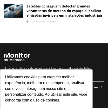
Satélites conseguem detectar grandes
vazamentos de metano do espaço e localizar
emissões invisíveis em instalações industriais
7 DE AGOSTO DE 2026
Notícias, análises e dados para você tomar as melhores decisões.
Utilizamos cookies para oferecer melhor
Navegue no site
experiência, melhorar o desempenho, analisar
Últimas notícias
Quem somos
E-books gratuitos
Cursos
como você interage em nosso site e
Política de privacidade
personalizar conteúdo. Ao utilizar este site, você
concorda com o uso de cookies.
Siga nossas redes