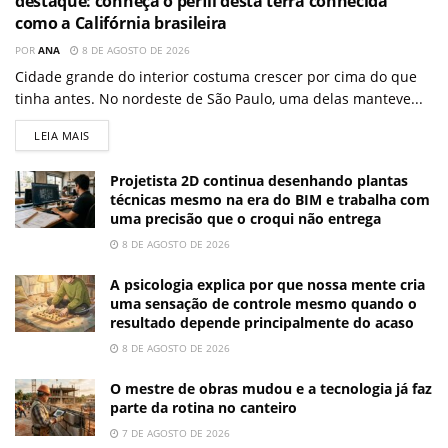
destaque: conheça o perfil desta terra conhecida
como a Califórnia brasileira
POR
ANA
8 DE AGOSTO DE 2026
Cidade grande do interior costuma crescer por cima do que
tinha antes. No nordeste de São Paulo, uma delas manteve...
LEIA MAIS
Projetista 2D continua desenhando plantas
técnicas mesmo na era do BIM e trabalha com
uma precisão que o croqui não entrega
8 DE AGOSTO DE 2026
A psicologia explica por que nossa mente cria
uma sensação de controle mesmo quando o
resultado depende principalmente do acaso
8 DE AGOSTO DE 2026
O mestre de obras mudou e a tecnologia já faz
parte da rotina no canteiro
7 DE AGOSTO DE 2026