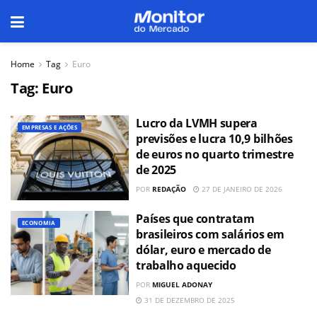
Home
Tag
Euro
Tag:
Euro
Lucro da LVMH supera
EMPRESAS E AÇÕES
previsões e lucra 10,9 bilhões
de euros no quarto trimestre
de 2025
POR
REDAÇÃO
27 DE JANEIRO DE 2026
Países que contratam
ECONOMIA
brasileiros com salários em
dólar, euro e mercado de
trabalho aquecido
POR
MIGUEL ADONAY
31 DE DEZEMBRO DE 2025