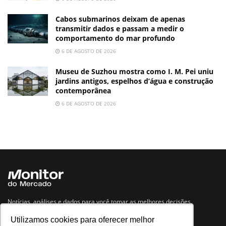
Cabos submarinos deixam de apenas
transmitir dados e passam a medir o
comportamento do mar profundo
6 DE AGOSTO DE 2026
Museu de Suzhou mostra como I. M. Pei uniu
jardins antigos, espelhos d’água e construção
contemporânea
6 DE AGOSTO DE 2026
Notícias, análises e dados para você tomar as melhores decisões.
Utilizamos cookies para oferecer melhor
Navegue no site