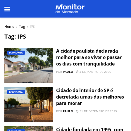
Home
Tag
IPS
Tag:
IPS
A cidade paulista declarada
ECONOMIA
melhor para se viver e passar
os dias com tranquilidade
POR
PAULO
4 DE JANEIRO DE 2026
Cidade do interior de SP é
ECONOMIA
decretada umas das melhores
para morar
POR
PAULO
31 DE DEZEMBRO DE 2025
Cidade fundada em 1995, com