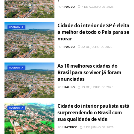
POR
PAULO
7 DE AGOSTO DE 2025
Cidade do interior de SP é eleita
ECONOMIA
a melhor de todo o País para se
morar
POR
PAULO
22 DE JULHO DE 2025
As 10 melhores cidades do
ECONOMIA
Brasil para se viver já foram
anunciadas
POR
PAULO
19 DE JUNHO DE 2025
Cidade do interior paulista está
ECONOMIA
surpreendendo o Brasil com
sua qualidade de vida
POR
PATRICK
3 DE JUNHO DE 2025