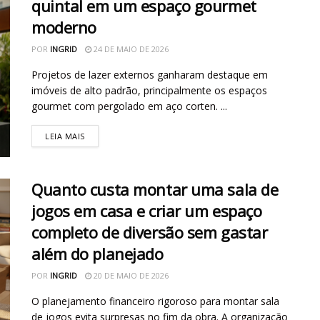
quintal em um espaço gourmet
moderno
POR
INGRID
24 DE MAIO DE 2026
Projetos de lazer externos ganharam destaque em
imóveis de alto padrão, principalmente os espaços
gourmet com pergolado em aço corten. ...
LEIA MAIS
Quanto custa montar uma sala de
jogos em casa e criar um espaço
completo de diversão sem gastar
além do planejado
POR
INGRID
20 DE MAIO DE 2026
O planejamento financeiro rigoroso para montar sala
de jogos evita surpresas no fim da obra. A organização