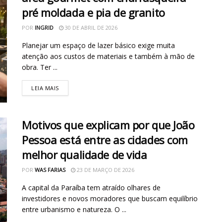
pré moldada e pia de granito
POR
INGRID
30 DE ABRIL DE 2026
Planejar um espaço de lazer básico exige muita
atenção aos custos de materiais e também à mão de
obra. Ter ...
LEIA MAIS
Motivos que explicam por que João
Pessoa está entre as cidades com
melhor qualidade de vida
POR
WAS FARIAS
23 DE MARÇO DE 2026
A capital da Paraíba tem atraído olhares de
investidores e novos moradores que buscam equilíbrio
entre urbanismo e natureza. O ...