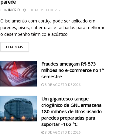
parede
POR
INGRID
8 DE AGOSTO DE 2026
O isolamento com cortiça pode ser aplicado em
paredes, pisos, coberturas e fachadas para melhorar
o desempenho térmico e acústico...
LEIA MAIS
Fraudes ameaçam R$ 573
milhões no e-commerce no 1º
semestre
8 DE AGOSTO DE 2026
Um gigantesco tanque
criogênico de GNL armazena
180 milhões de litros usando
paredes preparadas para
suportar –162 °C
8 DE AGOSTO DE 2026