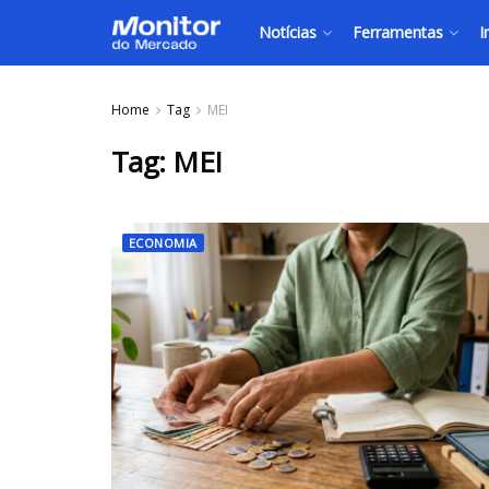
Notícias
Ferramentas
I
Home
Tag
MEI
Tag:
MEI
ECONOMIA