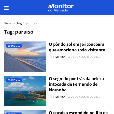
Home
Tag
paraíso
Tag:
paraíso
O pôr do sol em Jericoacoara
ECONOMIA
que emociona todo visitante
POR
PATRICK
30 DE AGOSTO DE 2025
O segredo por trás da beleza
ECONOMIA
intocada de Fernando de
Noronha
POR
PATRICK
29 DE AGOSTO DE 2025
O paraíso escondido no Rio de