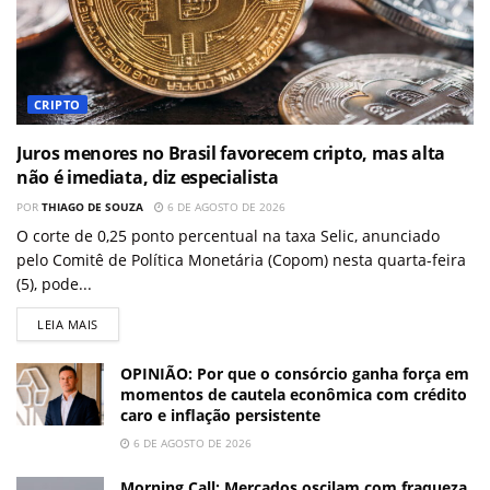
CRIPTO
Juros menores no Brasil favorecem cripto, mas alta
não é imediata, diz especialista
POR
THIAGO DE SOUZA
6 DE AGOSTO DE 2026
O corte de 0,25 ponto percentual na taxa Selic, anunciado
pelo Comitê de Política Monetária (Copom) nesta quarta-feira
(5), pode...
LEIA MAIS
OPINIÃO: Por que o consórcio ganha força em
momentos de cautela econômica com crédito
caro e inflação persistente
6 DE AGOSTO DE 2026
Morning Call: Mercados oscilam com fraqueza