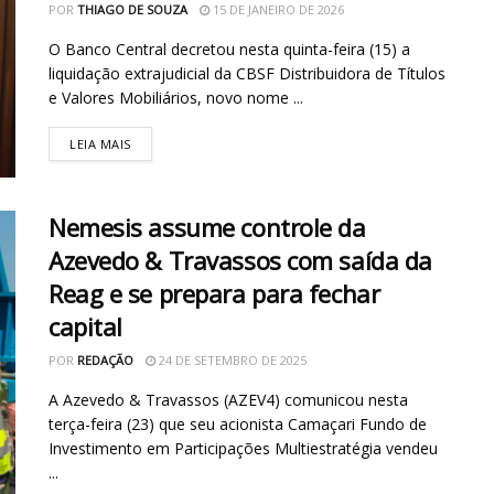
POR
THIAGO DE SOUZA
15 DE JANEIRO DE 2026
O Banco Central decretou nesta quinta-feira (15) a
liquidação extrajudicial da CBSF Distribuidora de Títulos
e Valores Mobiliários, novo nome ...
LEIA MAIS
Nemesis assume controle da
Azevedo & Travassos com saída da
Reag e se prepara para fechar
capital
POR
REDAÇÃO
24 DE SETEMBRO DE 2025
A Azevedo & Travassos (AZEV4) comunicou nesta
terça-feira (23) que seu acionista Camaçari Fundo de
Investimento em Participações Multiestratégia vendeu
...