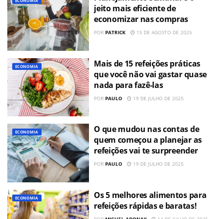
ECONOMIA
jeito mais eficiente de
economizar nas compras
POR
PATRICK
15 DE AGOSTO DE 2025
Mais de 15 refeições práticas
ECONOMIA
que você não vai gastar quase
nada para fazê-las
POR
PAULO
19 DE JULHO DE 2025
O que mudou nas contas de
ECONOMIA
quem começou a planejar as
refeições vai te surpreender
POR
PAULO
19 DE JULHO DE 2025
Os 5 melhores alimentos para
ECONOMIA
refeições rápidas e baratas!
POR
MIGUEL ADONAY
14 DE JULHO DE 2025