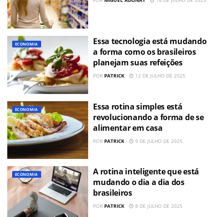
Essa tecnologia está mudando
ECONOMIA
a forma como os brasileiros
planejam suas refeições
POR
PATRICK
12 DE JULHO DE 2025
Essa rotina simples está
ECONOMIA
revolucionando a forma de se
alimentar em casa
POR
PATRICK
9 DE JULHO DE 2025
A rotina inteligente que está
ECONOMIA
mudando o dia a dia dos
brasileiros
POR
PATRICK
8 DE JULHO DE 2025