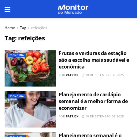
Home
Tag
refeições
Tag:
refeições
Frutas e verduras da estação
ECONOMIA
são a escolha mais saudável e
econômica
POR
PATRICK
10 DE SETEMBRO DE 2025
Planejamento de cardápio
ECONOMIA
semanal é a melhor forma de
economizar
POR
PATRICK
10 DE SETEMBRO DE 2025
Planejamento semanal é o