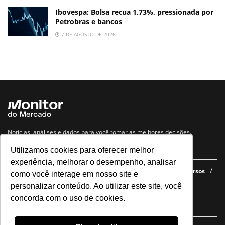
Ibovespa: Bolsa recua 1,73%, pressionada por
Petrobras e bancos
7 DE AGOSTO DE 2026
Notícias, análises e dados para você tomar as melhores decisões.
Utilizamos cookies para oferecer melhor
Navegue no site
experiência, melhorar o desempenho, analisar
Últimas notícias
Quem somos
E-books gratuitos
Cursos
como você interage em nosso site e
Política de privacidade
personalizar conteúdo. Ao utilizar este site, você
concorda com o uso de cookies.
Siga nossas redes