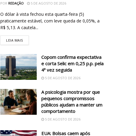
POR
REDAÇÃO
5 DE AGOSTO DE 2026
O dólar à vista fechou esta quarta-feira (5)
praticamente estável, com leve queda de 0,05%, a
R$ 5,13. A cautela...
LEIA MAIS
Copom confirma expectativa
e corta Selic em 0,25 p.p. pela
4ª vez seguida
5 DE AGOSTO DE 2026
A psicologia mostra por que
pequenos compromissos
públicos ajudam a manter um
comportamento
5 DE AGOSTO DE 2026
EUA: Bolsas caem após