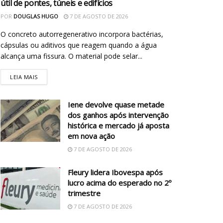
útil de pontes, túneis e edifícios
POR
DOUGLAS HUGO
7 DE AGOSTO DE 2026
O concreto autorregenerativo incorpora bactérias,
cápsulas ou aditivos que reagem quando a água
alcança uma fissura. O material pode selar...
LEIA MAIS
Iene devolve quase metade
dos ganhos após intervenção
histórica e mercado já aposta
em nova ação
7 DE AGOSTO DE 2026
Fleury lidera Ibovespa após
lucro acima do esperado no 2º
trimestre
7 DE AGOSTO DE 2026