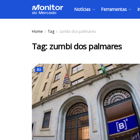
Notícias
Ferramentas
I
Home
Tag
zumbi dos palmares
Tag:
zumbi dos palmares
B3