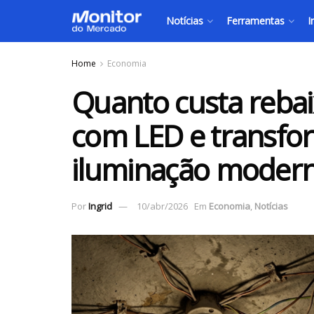
Notícias
Ferramentas
I
Home
Economia
Quanto custa rebai
com LED e transfo
iluminação modern
Por
Ingrid
10/abr/2026
Em
Economia
,
Notícias