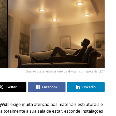
Quanto custa rebaixar teto de drywall com spots de LED?
Twitter
Facebook
Linkedin
ywall
exige muita atenção aos materiais estruturais e
a totalmente a sua sala de estar, esconde instalações