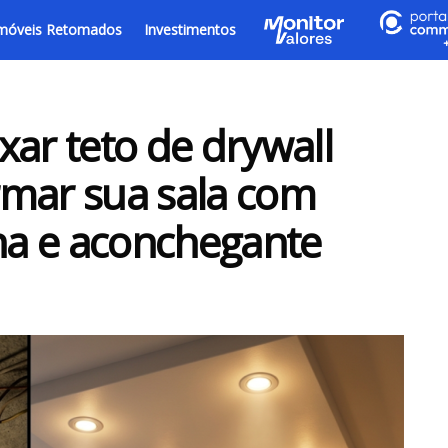
móveis Retomados
Investimentos
xar teto de drywall
rmar sua sala com
a e aconchegante