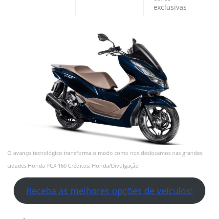
exclusivas
O avanço tecnológico transforma o modo como nos deslocamos nas grandes
cidades Honda PCX 160 Créditos: Honda/Divulgação
Receba as melhores opções de veículos!