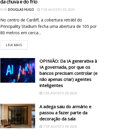
da chuva e do frio
POR
DOUGLAS HUGO
7 DE AGOSTO DE 2026
No centro de Cardiff, a cobertura retrátil do
Principality Stadium fecha uma abertura de 105 por
80 metros em cerca...
LEIA MAIS
OPINIÃO: Da IA generativa à
IA governada, por que os
bancos precisam controlar (e
não apenas criar) agentes
inteligentes
7 DE AGOSTO DE 2026
A adega saiu do armário e
passou a fazer parte da
decoração da sala
7 DE AGOSTO DE 2026