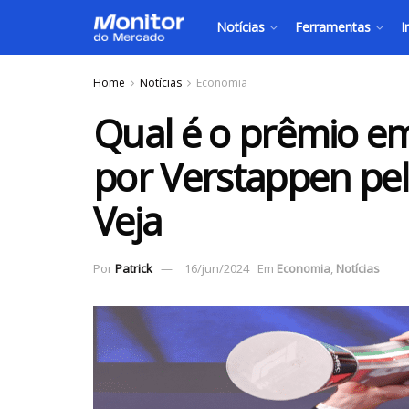
Notícias
Ferramentas
I
Home
Notícias
Economia
Qual é o prêmio em
por Verstappen pel
Veja
Por
Patrick
16/jun/2024
Em
Economia
,
Notícias