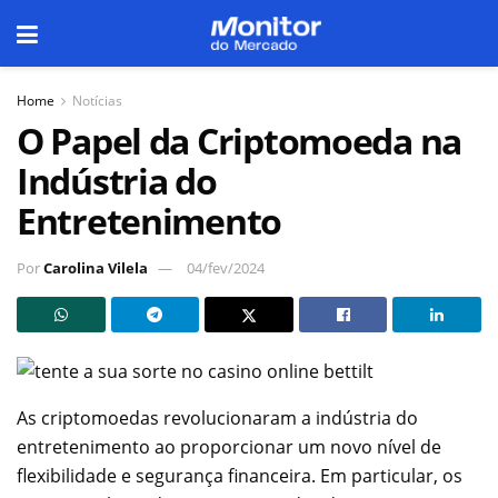
Home
Notícias
O Papel da Criptomoeda na
Indústria do
Entretenimento
Por
Carolina Vilela
04/fev/2024
As criptomoedas revolucionaram a indústria do
entretenimento ao proporcionar um novo nível de
flexibilidade e segurança financeira. Em particular, os