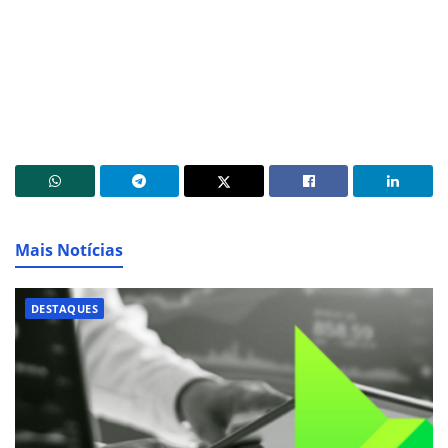
Mais Notícias
DESTAQUES