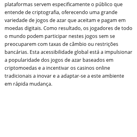
plataformas servem especificamente o público que
entende de criptografia, oferecendo uma grande
variedade de jogos de azar que aceitam e pagam em
moedas digitais. Como resultado, os jogadores de todo
o mundo podem participar nestes jogos sem se
preocuparem com taxas de câmbio ou restrições
bancárias. Esta acessibilidade global está a impulsionar
a popularidade dos jogos de azar baseados em
criptomoedas e a incentivar os casinos online
tradicionais a inovar e a adaptar-se a este ambiente
em rápida mudança.