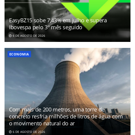
EasyBZ15 sobe 7,43% em julho e supera
Ibovespa pelo 3º mês seguido
6 DE AGOSTO DE 2026
ECONOMIA
Com mais de 200 metros, uma torre de
concreto resfria milhões de litros de água com
o movimento natural do ar
6 DE AGOSTO DE 2026