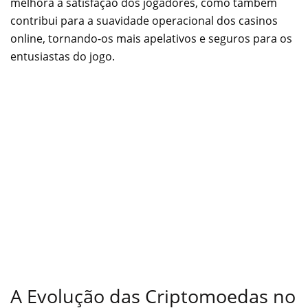
melhora a satisfação dos jogadores, como também
contribui para a suavidade operacional dos casinos
online, tornando-os mais apelativos e seguros para os
entusiastas do jogo.
A Evolução das Criptomoedas no