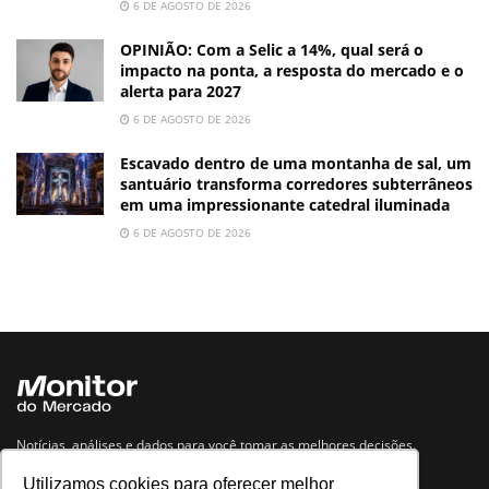
6 DE AGOSTO DE 2026
OPINIÃO: Com a Selic a 14%, qual será o
impacto na ponta, a resposta do mercado e o
alerta para 2027
6 DE AGOSTO DE 2026
Escavado dentro de uma montanha de sal, um
santuário transforma corredores subterrâneos
em uma impressionante catedral iluminada
6 DE AGOSTO DE 2026
Notícias, análises e dados para você tomar as melhores decisões.
Utilizamos cookies para oferecer melhor