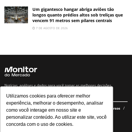
Um gigantesco hangar abriga aviões tão
longos quanto prédios altos sob treliças que
vencem 91 metros sem pilares centrais
7 DE AGOSTO DE 2026
Notícias, análises e dados para você tomar as melhores decisões.
Utilizamos cookies para oferecer melhor
Navegue no site
experiência, melhorar o desempenho, analisar
Últimas notícias
Quem somos
E-books gratuitos
Cursos
como você interage em nosso site e
Política de privacidade
personalizar conteúdo. Ao utilizar este site, você
concorda com o uso de cookies.
Siga nossas redes