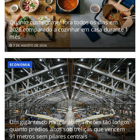
Quanto custa comer fora todos os dias em
2026 comparado a cozinhar em casa durante 1
mês
7 DE AGOSTO DE 2026
ECONOMIA
Um gigantesco hangar abriga aviões tão longos
quanto prédios altos sob treliças que vencem
91 metros sem pilares centrais