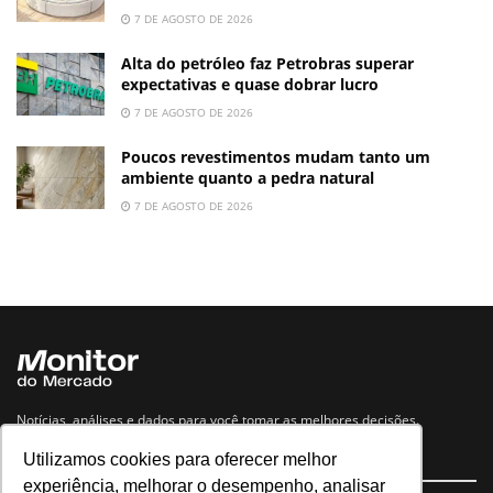
7 DE AGOSTO DE 2026
Alta do petróleo faz Petrobras superar
expectativas e quase dobrar lucro
7 DE AGOSTO DE 2026
Poucos revestimentos mudam tanto um
ambiente quanto a pedra natural
7 DE AGOSTO DE 2026
Notícias, análises e dados para você tomar as melhores decisões.
Utilizamos cookies para oferecer melhor
Navegue no site
experiência, melhorar o desempenho, analisar