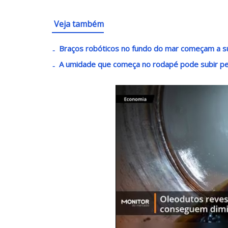
Veja também
Braços robóticos no fundo do mar começam a s
A umidade que começa no rodapé pode subir 