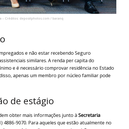
a – Créditos: depositphotos.com / baranq
ão
sempregados e não estar recebendo Seguro
istenciais similares. A renda per capita do
ínimo e é necessário comprovar residência no Estado
 disso, apenas um membro por núcleo familiar pode
o de estágio
dem obter mais informações junto à
Secretaria
11) 4886-9070. Para aqueles que estão atualmente no