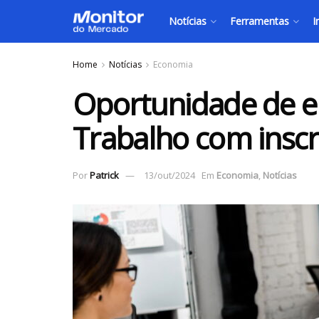
Notícias
Ferramentas
I
Home
Notícias
Economia
Oportunidade de e
Trabalho com inscr
Por
Patrick
13/out/2024
Em
Economia
,
Notícias