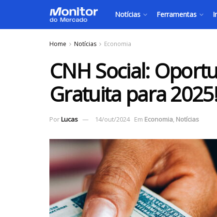
Notícias
Ferramentas
I
Home
Notícias
Economia
CNH Social: Oportu
Gratuita para 2025
Por
Lucas
14/out/2024
Em
Economia
,
Notícias