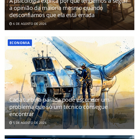
A psicologia explica por que tendemos a seguir
a opinião da maioria mesmo quando
desconfiamos que ela está errada
6 DE AGOSTO DE 2026
ECONOMIA
Cada turbina parada pode esconder um
problema que só um técnico consegue
encontrar
5 DE AGOSTO DE 2026