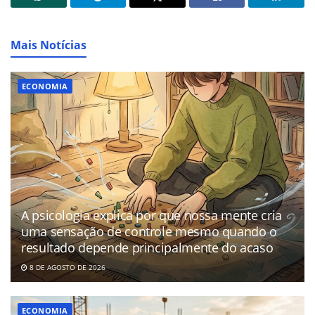
Mais Notícias
ECONOMIA
A psicologia explica por que nossa mente cria
uma sensação de controle mesmo quando o
resultado depende principalmente do acaso
8 DE AGOSTO DE 2026
ECONOMIA