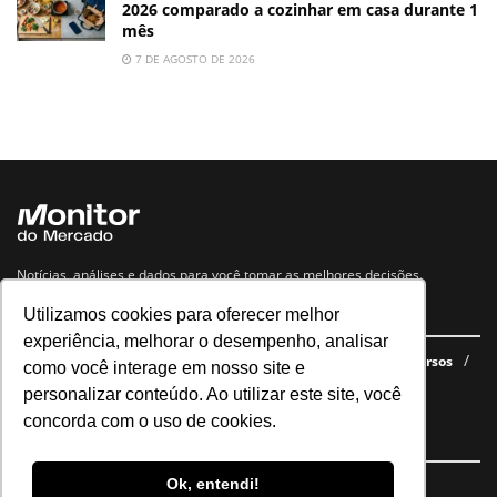
2026 comparado a cozinhar em casa durante 1
mês
7 DE AGOSTO DE 2026
Notícias, análises e dados para você tomar as melhores decisões.
Utilizamos cookies para oferecer melhor
Navegue no site
experiência, melhorar o desempenho, analisar
Últimas notícias
Quem somos
E-books gratuitos
Cursos
como você interage em nosso site e
Política de privacidade
personalizar conteúdo. Ao utilizar este site, você
concorda com o uso de cookies.
Siga nossas redes
Ok, entendi!