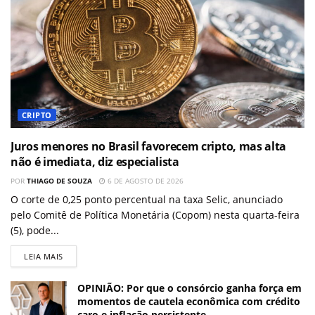
CRIPTO
Juros menores no Brasil favorecem cripto, mas alta
não é imediata, diz especialista
POR
THIAGO DE SOUZA
6 DE AGOSTO DE 2026
O corte de 0,25 ponto percentual na taxa Selic, anunciado
pelo Comitê de Política Monetária (Copom) nesta quarta-feira
(5), pode...
LEIA MAIS
OPINIÃO: Por que o consórcio ganha força em
momentos de cautela econômica com crédito
caro e inflação persistente