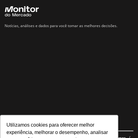
Notícias, análises e dados para você tomar as melhores decisões.
Utilizamos cookies para oferecer melhor
Navegue no site
experiência, melhorar o desempenho, analisar
Últimas notícias
Quem somos
E-books gratuitos
Cursos