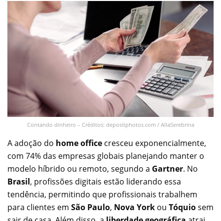
Contando dinheiro – Créditos: depositphotos.com / AllaSerebrina
A adoção do
home office
cresceu exponencialmente,
com 74% das empresas globais planejando manter o
modelo híbrido ou remoto, segundo a
Gartner
. No
Brasil
, profissões digitais estão liderando essa
tendência, permitindo que profissionais trabalhem
para clientes em
São Paulo
,
Nova York
ou
Tóquio
sem
sair de casa. Além disso, a
liberdade geográfica
atrai