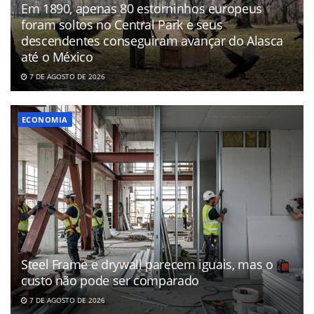
Em 1890, apenas 80 estorninhos europeus
foram soltos no Central Park e seus
descendentes conseguiram avançar do Alasca
até o México
7 DE AGOSTO DE 2026
ECONOMIA
Steel Frame e drywall parecem iguais, mas o
custo não pode ser comparado
7 DE AGOSTO DE 2026