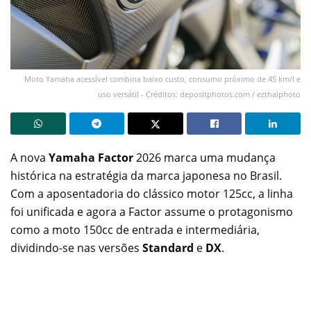
Moto Yamaha acessível combina baixo custo, consumo próximo de 45 km/l e
uso versátil - Créditos: depositphotos.com / ezthaiphoto
A nova
Yamaha Factor
2026 marca uma mudança
histórica na estratégia da marca japonesa no Brasil.
Com a aposentadoria do clássico motor 125cc, a linha
foi unificada e agora a Factor assume o protagonismo
como a moto 150cc de entrada e intermediária,
dividindo-se nas versões
Standard
e
DX
.