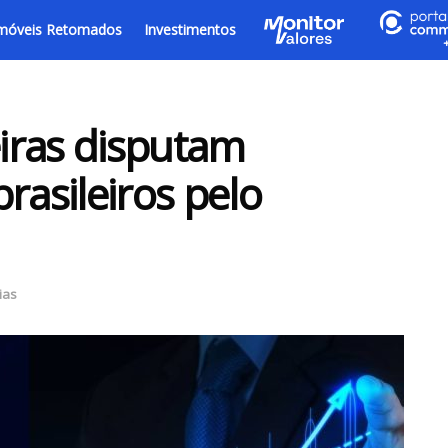
móveis Retomados
Investimentos
iras disputam
rasileiros pelo
ias