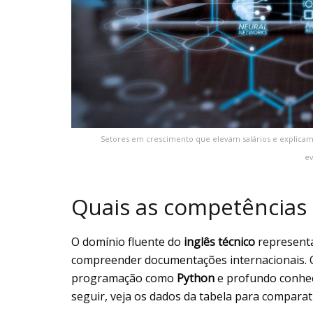
Setores em crescimento que elevam salários e explicam a 
ev
Quais as competências 
O domínio fluente do
inglês técnico
representa
compreender documentações internacionais. O
programação como
Python
e profundo conhe
seguir, veja os dados da tabela para comparat