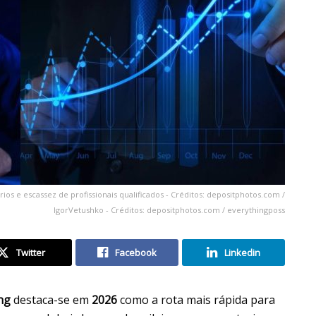
rios e escassez de profissionais qualificados - Créditos: depositphotos.com /
IgorVetushko - Créditos: depositphotos.com / everythingposs
Twitter
Facebook
Linkedin
ng
destaca-se em
2026
como a rota mais rápida para