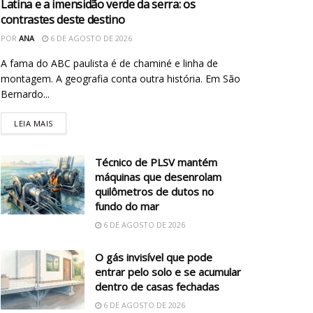
Latina e a imensidão verde da serra: os
contrastes deste destino
POR
ANA
6 DE AGOSTO DE 2026
A fama do ABC paulista é de chaminé e linha de
montagem. A geografia conta outra história. Em São
Bernardo...
LEIA MAIS
Técnico de PLSV mantém
máquinas que desenrolam
quilômetros de dutos no
fundo do mar
6 DE AGOSTO DE 2026
O gás invisível que pode
entrar pelo solo e se acumular
dentro de casas fechadas
6 DE AGOSTO DE 2026