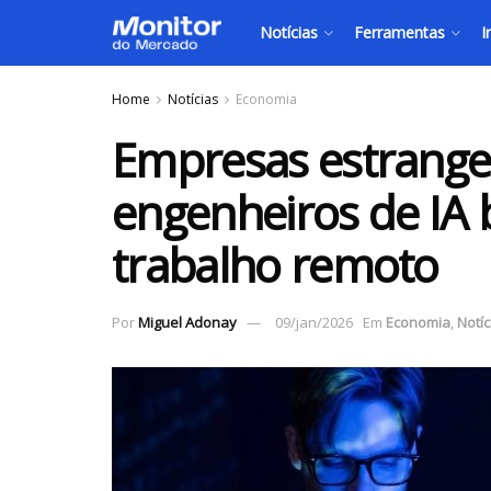
Notícias
Ferramentas
I
Home
Notícias
Economia
Empresas estrange
engenheiros de IA b
trabalho remoto
Por
Miguel Adonay
09/jan/2026
Em
Economia
,
Notíc