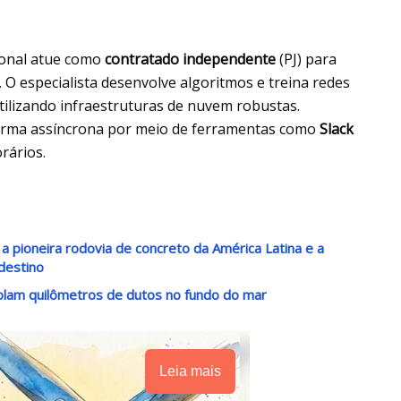
sional atue como
contratado independente
(PJ) para
s. O especialista desenvolve algoritmos e treina redes
utilizando infraestruturas de nuvem robustas.
orma assíncrona por meio de ferramentas como
Slack
orários.
a pioneira rodovia de concreto da América Latina e a
destino
lam quilômetros de dutos no fundo do mar
Leia mais