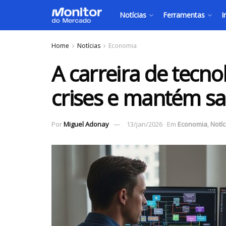
Notícias
Ferramentas
I
Home
Notícias
Economia
A carreira de tecno
crises e mantém sa
Por
Miguel Adonay
13/jan/2026
Em
Economia
,
Notíc