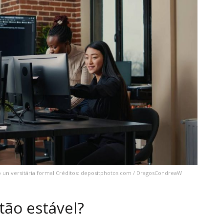
o universitária formal Créditos: depositphotos.com / DragosCondreaW
tão estável?