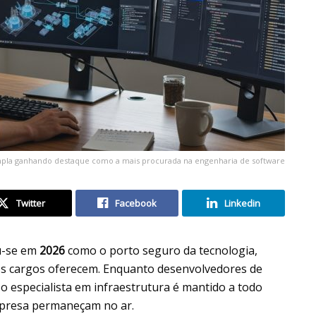
ampla ganhando destaque como a mais procurada na engenharia de software
Twitter
Facebook
Linkedin
u-se em
2026
como o porto seguro da tecnologia,
cos cargos oferecem. Enquanto desenvolvedores de
o especialista em infraestrutura é mantido a todo
empresa permaneçam no ar.