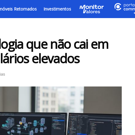
móveis Retomados
Investimentos
logia que não cai em
lários elevados
ias