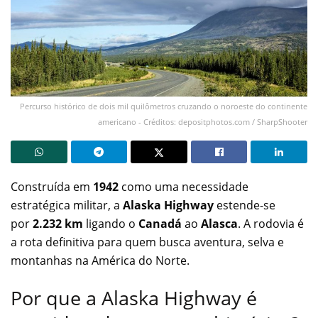
Percurso histórico de dois mil quilômetros cruzando o noroeste do continente
americano - Créditos: depositphotos.com / SharpShooter
Construída em
1942
como uma necessidade
estratégica militar, a
Alaska Highway
estende-se
por
2.232 km
ligando o
Canadá
ao
Alasca
. A rodovia é
a rota definitiva para quem busca aventura, selva e
montanhas na América do Norte.
Por que a Alaska Highway é