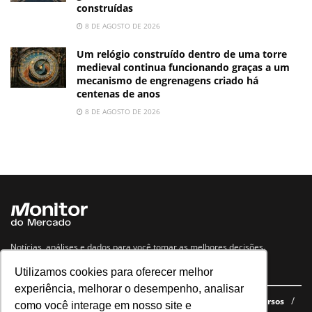
construídas
8 DE AGOSTO DE 2026
Um relógio construído dentro de uma torre
medieval continua funcionando graças a um
mecanismo de engrenagens criado há
centenas de anos
8 DE AGOSTO DE 2026
Notícias, análises e dados para você tomar as melhores decisões.
Utilizamos cookies para oferecer melhor
Navegue no site
experiência, melhorar o desempenho, analisar
Últimas notícias
Quem somos
E-books gratuitos
Cursos
como você interage em nosso site e