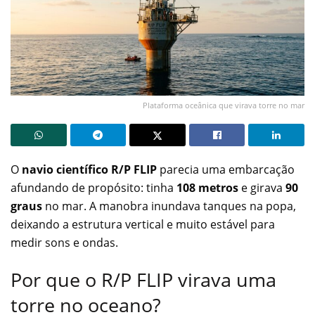
Plataforma oceânica que virava torre no mar
O
navio científico
R/P FLIP
parecia uma embarcação
afundando de propósito: tinha
108 metros
e girava
90
graus
no mar. A manobra inundava tanques na popa,
deixando a estrutura vertical e muito estável para
medir sons e ondas.
Por que o R/P FLIP virava uma
torre no oceano?