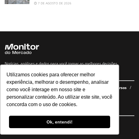
7 DE AGOSTO DE 2026
Notícias, análises e dados para você tomar as melhores decisões.
Utilizamos cookies para oferecer melhor
Navegue no site
experiência, melhorar o desempenho, analisar
Últimas notícias
Quem somos
E-books gratuitos
Cursos
como você interage em nosso site e
Política de privacidade
personalizar conteúdo. Ao utilizar este site, você
concorda com o uso de cookies.
Siga nossas redes
Ok, entendi!