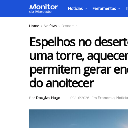
Notícias
Ferramentas
I
Home
Notícias
Economia
Espelhos no deser
uma torre, aquecem
permitem gerar en
do anoitecer
Por
Douglas Hugo
09/jul/2026
Em
Economia
,
Notíci