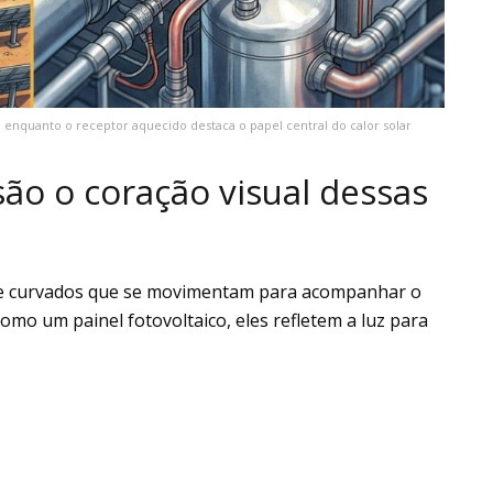
e, enquanto o receptor aquecido destaca o papel central do calor solar
são o coração visual dessas
te curvados que se movimentam para acompanhar o
como um painel fotovoltaico, eles refletem a luz para