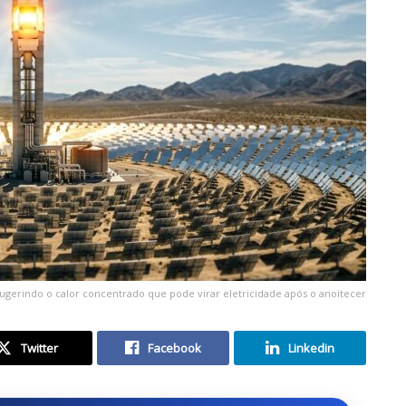
ugerindo o calor concentrado que pode virar eletricidade após o anoitecer
Twitter
Facebook
Linkedin