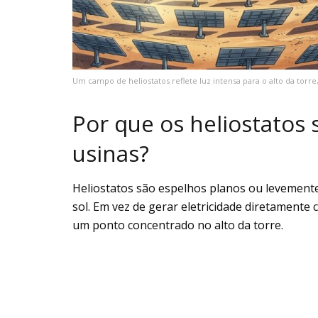
Um campo de heliostatos reflete luz intensa para o alto da torr
Por que os heliostatos 
usinas?
Heliostatos são espelhos planos ou levemen
sol. Em vez de gerar eletricidade diretamente 
um ponto concentrado no alto da torre.