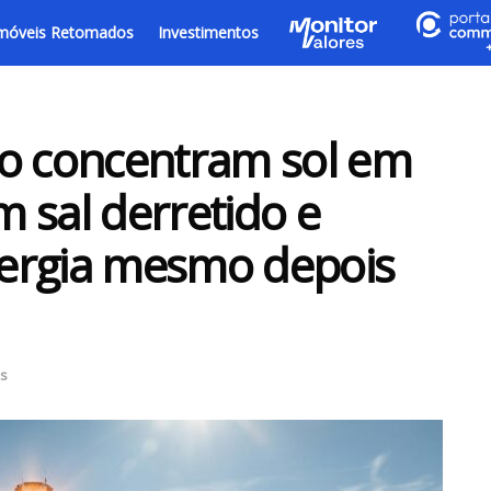
móveis Retomados
Investimentos
to concentram sol em
 sal derretido e
ergia mesmo depois
as