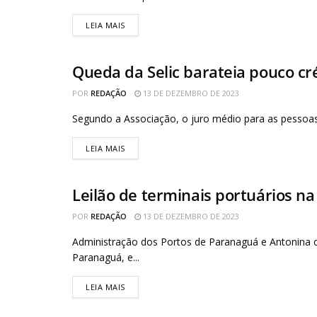
LEIA MAIS
Queda da Selic barateia pouco cré
AGÊNCIA BRASIL
POR
REDAÇÃO
13 DE DEZEMBRO DE 2023
Segundo a Associação, o juro médio para as pessoas
LEIA MAIS
Leilão de terminais portuários na
AGÊNCIA BRASIL
POR
REDAÇÃO
13 DE DEZEMBRO DE 2023
Administração dos Portos de Paranaguá e Antonina co
Paranaguá, e...
LEIA MAIS