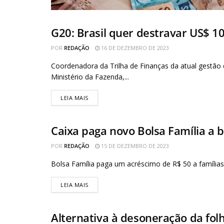
G20: Brasil quer destravar US$ 1
AGÊNCIA BRASIL
POR
REDAÇÃO
16 DE DEZEMBRO DE 2023
Coordenadora da Trilha de Finanças da atual gestão 
Ministério da Fazenda,...
LEIA MAIS
Caixa paga novo Bolsa Família a b
AGÊNCIA BRASIL
POR
REDAÇÃO
15 DE DEZEMBRO DE 2023
Bolsa Família paga um acréscimo de R$ 50 a famílias 
LEIA MAIS
Alternativa à desoneração da fo
AGÊNCIA BRASIL