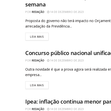
semana
POR
REDAÇÃO
14 DE DEZEMBRO DE 2023
Proposta do governo não terá impacto no Orçament
arrecadação da Previdência...
LEIA MAIS
Concurso público nacional unifica
AGÊNCIA BRASIL
POR
REDAÇÃO
14 DE DEZEMBRO DE 2023
Outra novidade é que a prova agora será realizada 
empresa...
LEIA MAIS
Ipea: inflação continua menor pa
AGÊNCIA BRASIL
POR
REDAÇÃO
14 DE DEZEMBRO DE 2023