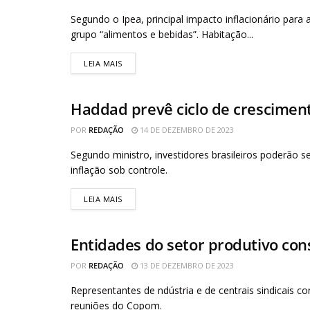
Segundo o Ipea, principal impacto inflacionário para
grupo “alimentos e bebidas”. Habitação...
LEIA MAIS
Haddad prevê ciclo de cresciment
AGÊNCIA BRASIL
POR
REDAÇÃO
14 DE DEZEMBRO DE 2023
Segundo ministro, investidores brasileiros poderão
inflação sob controle.
LEIA MAIS
Entidades do setor produtivo con
AGÊNCIA BRASIL
POR
REDAÇÃO
13 DE DEZEMBRO DE 2023
Representantes de ndústria e de centrais sindicais
reuniões do Copom.