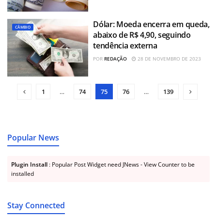
Dólar: Moeda encerra em queda,
CÂMBIO
abaixo de R$ 4,90, seguindo
tendência externa
POR
REDAÇÃO
28 DE NOVEMBRO DE 2023
1
…
74
75
76
…
139
Popular News
Plugin Install
: Popular Post Widget need JNews - View Counter to be
installed
Stay Connected