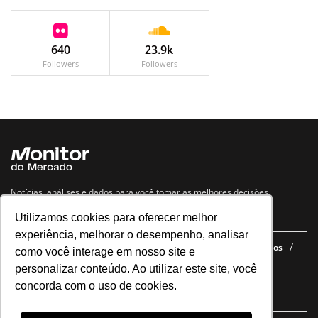
640
23.9k
Followers
Followers
Notícias, análises e dados para você tomar as melhores decisões.
Utilizamos cookies para oferecer melhor
Navegue no site
experiência, melhorar o desempenho, analisar
Últimas notícias
Quem somos
E-books gratuitos
Cursos
como você interage em nosso site e
Política de privacidade
personalizar conteúdo. Ao utilizar este site, você
concorda com o uso de cookies.
Siga nossas redes