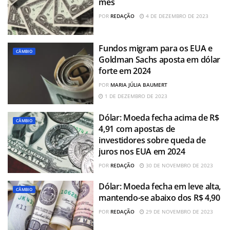
mês
POR
REDAÇÃO
4 DE DEZEMBRO DE 2023
Fundos migram para os EUA e
CÂMBIO
Goldman Sachs aposta em dólar
forte em 2024
POR
MARIA JÚLIA BAUMERT
1 DE DEZEMBRO DE 2023
Dólar: Moeda fecha acima de R$
CÂMBIO
4,91 com apostas de
investidores sobre queda de
juros nos EUA em 2024
POR
REDAÇÃO
30 DE NOVEMBRO DE 2023
Dólar: Moeda fecha em leve alta,
CÂMBIO
mantendo-se abaixo dos R$ 4,90
POR
REDAÇÃO
29 DE NOVEMBRO DE 2023