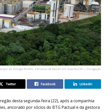
rque de energia Bonfim, estrutura da Raízen em Guariba (SP) | Divulgação
Twitter
Facebook
Linkedin
egão desta segunda-feira (22), após a companhia
ões, ancorado por sócios do BTG Pactual e da gestora