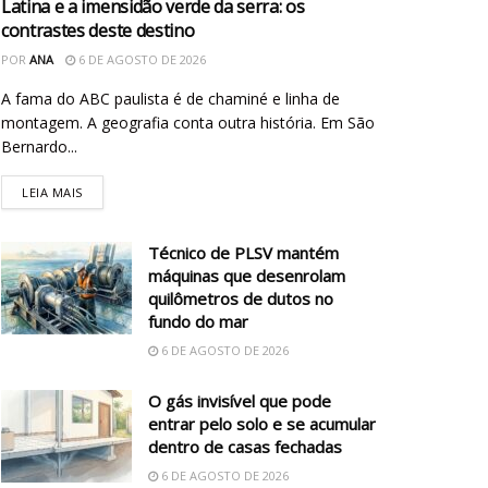
Latina e a imensidão verde da serra: os
contrastes deste destino
POR
ANA
6 DE AGOSTO DE 2026
A fama do ABC paulista é de chaminé e linha de
montagem. A geografia conta outra história. Em São
Bernardo...
LEIA MAIS
Técnico de PLSV mantém
máquinas que desenrolam
quilômetros de dutos no
fundo do mar
6 DE AGOSTO DE 2026
O gás invisível que pode
entrar pelo solo e se acumular
dentro de casas fechadas
6 DE AGOSTO DE 2026