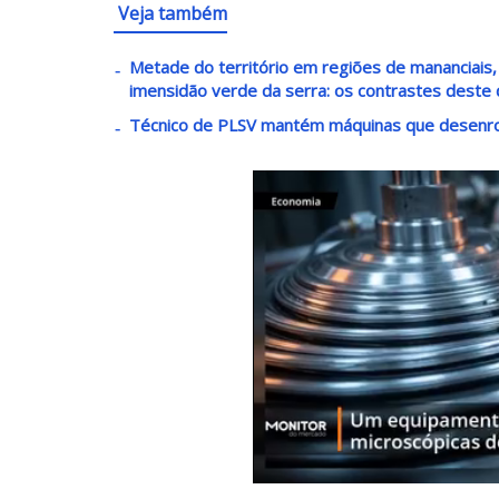
Veja também
Metade do território em regiões de mananciais, 
imensidão verde da serra: os contrastes deste 
Técnico de PLSV mantém máquinas que desenro