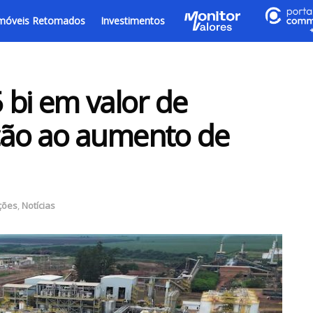
móveis Retomados
Investimentos
 bi em valor de
ção ao aumento de
ções
,
Notícias