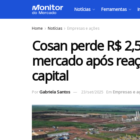
Notícias
Ferramentas
I
Home
Notícias
Empresas e ações
Cosan perde R$ 2,5
mercado após rea
capital
Por
Gabriela Santos
23/set/2025
Em
Empresas e a