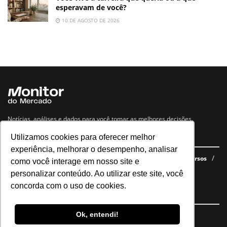
esperavam de você?
10 DE AGOSTO DE 2026
Notícias, análises e dados para você tomar as melhores decisões.
Utilizamos cookies para oferecer melhor
Navegue no site
experiência, melhorar o desempenho, analisar
Últimas notícias
Quem somos
E-books gratuitos
Cursos
como você interage em nosso site e
Política de privacidade
personalizar conteúdo. Ao utilizar este site, você
concorda com o uso de cookies.
Siga nossas redes
Ok, entendi!