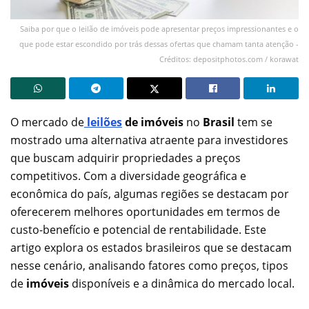
Saiba por que o leilão de imóveis pode apresentar preços impressionantes e o
que pode estar escondido por trás dessas ofertas que chamam tanta atenção -
Créditos: depositphotos.com / korawat
O mercado de
leilões
de imóveis
no
Brasil
tem se
mostrado uma alternativa atraente para investidores
que buscam adquirir propriedades a preços
competitivos. Com a diversidade geográfica e
econômica do país, algumas regiões se destacam por
oferecerem melhores oportunidades em termos de
custo-benefício e potencial de rentabilidade. Este
artigo explora os estados brasileiros que se destacam
nesse cenário, analisando fatores como preços, tipos
de
imóveis
disponíveis e a dinâmica do mercado local.