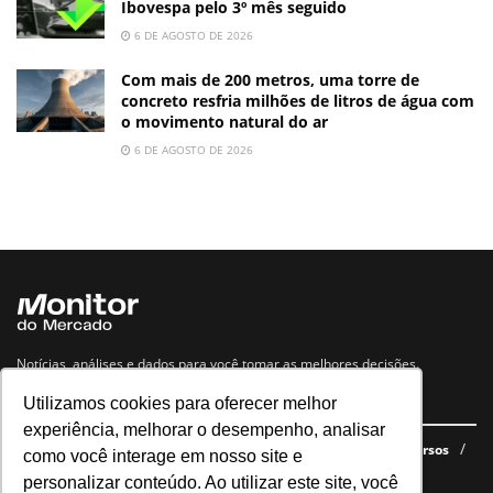
Ibovespa pelo 3º mês seguido
6 DE AGOSTO DE 2026
Com mais de 200 metros, uma torre de
concreto resfria milhões de litros de água com
o movimento natural do ar
6 DE AGOSTO DE 2026
Notícias, análises e dados para você tomar as melhores decisões.
Utilizamos cookies para oferecer melhor
Navegue no site
experiência, melhorar o desempenho, analisar
Últimas notícias
Quem somos
E-books gratuitos
Cursos
como você interage em nosso site e
Política de privacidade
personalizar conteúdo. Ao utilizar este site, você