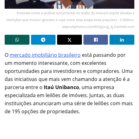
Entenda como a análise documental no leilão de imóveis expõe dívidas e
restrições que muitos ignoram e veja como essa etapa evita prejuízos - Créditos:
depositphotos.com/kittyjung_kj.hotmail.com
O
mercado imobiliário brasileiro
está passando por
um momento interessante, com excelentes
oportunidades para investidores e compradores. Uma
das iniciativas que mais vem chamando a atenção é a
parceria entre o
Itaú Unibanco
, uma empresa
especializada em leilões de imóveis. Juntas, as duas
instituições anunciaram uma série de leilões com mais
de 195 opções de propriedades.