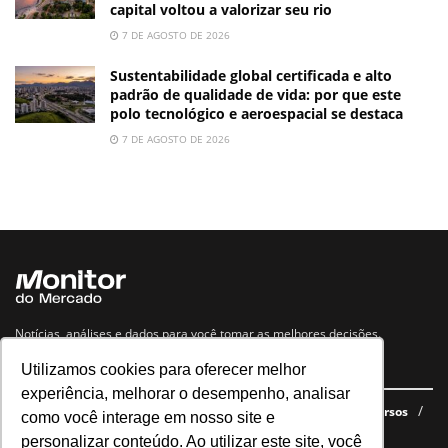
capital voltou a valorizar seu rio
7 DE AGOSTO DE 2026
Sustentabilidade global certificada e alto
padrão de qualidade de vida: por que este
polo tecnológico e aeroespacial se destaca
7 DE AGOSTO DE 2026
Notícias, análises e dados para você tomar as melhores decisões.
Utilizamos cookies para oferecer melhor
Navegue no site
experiência, melhorar o desempenho, analisar
Últimas notícias
Quem somos
E-books gratuitos
Cursos
como você interage em nosso site e
Política de privacidade
personalizar conteúdo. Ao utilizar este site, você