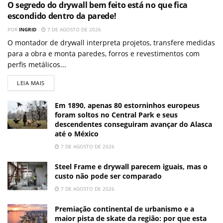
O segredo do drywall bem feito está no que fica
escondido dentro da parede!
POR
INGRID
7 DE AGOSTO DE 2026
O montador de drywall interpreta projetos, transfere medidas
para a obra e monta paredes, forros e revestimentos com
perfis metálicos...
LEIA MAIS
Em 1890, apenas 80 estorninhos europeus
foram soltos no Central Park e seus
descendentes conseguiram avançar do Alasca
até o México
7 DE AGOSTO DE 2026
Steel Frame e drywall parecem iguais, mas o
custo não pode ser comparado
7 DE AGOSTO DE 2026
Premiação continental de urbanismo e a
maior pista de skate da região: por que esta