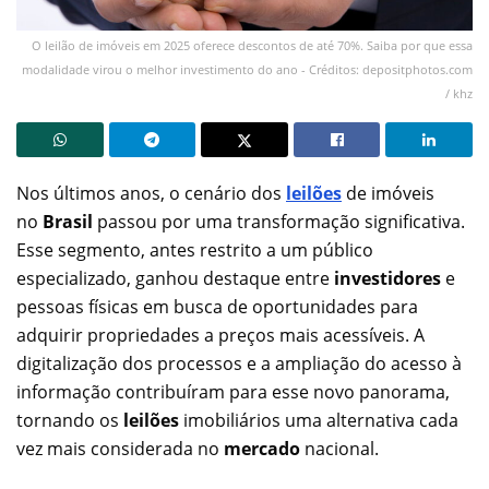
O leilão de imóveis em 2025 oferece descontos de até 70%. Saiba por que essa
modalidade virou o melhor investimento do ano - Créditos: depositphotos.com
/ khz
Nos últimos anos, o cenário dos
leilões
de imóveis
no
Brasil
passou por uma transformação significativa.
Esse segmento, antes restrito a um público
especializado, ganhou destaque entre
investidores
e
pessoas físicas em busca de oportunidades para
adquirir propriedades a preços mais acessíveis. A
digitalização dos processos e a ampliação do acesso à
informação contribuíram para esse novo panorama,
tornando os
leilões
imobiliários uma alternativa cada
vez mais considerada no
mercado
nacional.